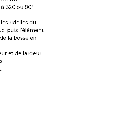
, à 320 ou 80°
es ridelles du
ux, puis l’élément
 de la bosse en
ur et de largeur,
s.
.