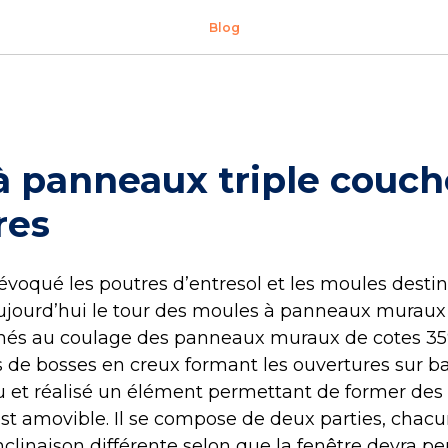
Blog
à panneaux triple couch
res
évoqué les poutres d’entresol et les moules dest
 aujourd’hui le tour des moules à panneaux muraux 
inés au coulage des panneaux muraux de cotes 3
de bosses en creux formant les ouvertures sur bal
 et réalisé un élément permettant de former des
 est amovible. Il se compose de deux parties, chacu
clinaison différente selon que la fenêtre devra p