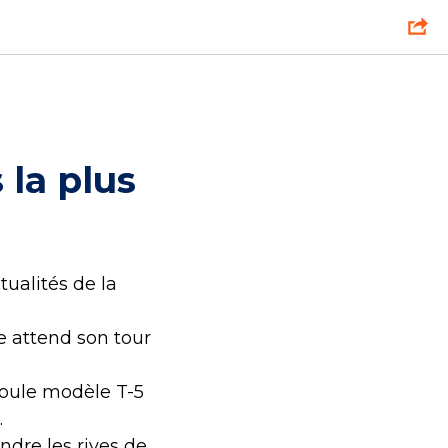
 la plus
ualités de la
 attend son tour
moule modèle T-5
.
ndre les rives de